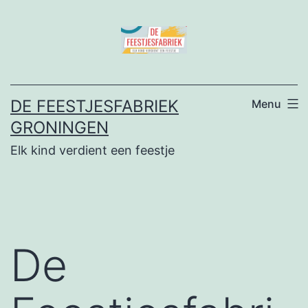
Ga
naar
de
inhoud
DE FEESTJESFABRIEK
Menu
GRONINGEN
Elk kind verdient een feestje
De