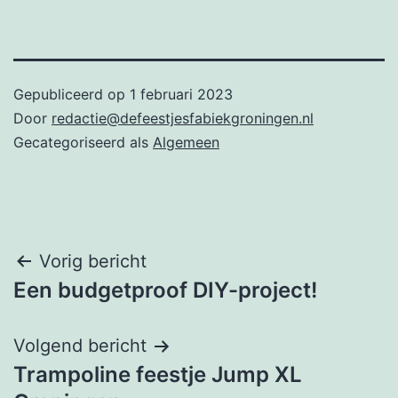
Gepubliceerd op
1 februari 2023
Door
redactie@defeestjesfabiekgroningen.nl
Gecategoriseerd als
Algemeen
Bericht
Vorig bericht
Een budgetproof DIY-project!
navigatie
Volgend bericht
Trampoline feestje Jump XL