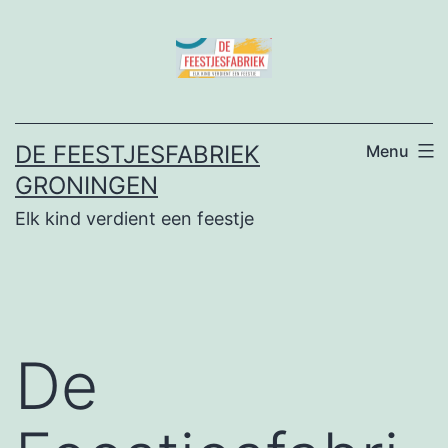
Ga
naar
de
inhoud
DE FEESTJESFABRIEK
Menu
GRONINGEN
Elk kind verdient een feestje
De